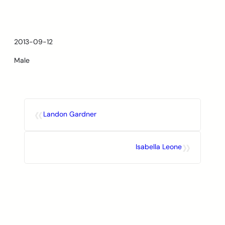
Skip
to
content
2013-09-12
Male
«
Landon Gardner
»
Isabella Leone