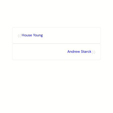
Skip
to
content
«
House Young
»
Andrew Starck