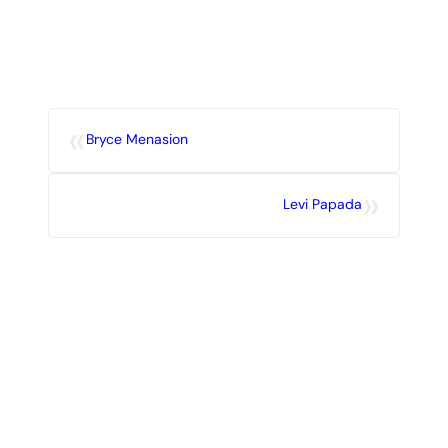
Skip
to
content
«
Bryce Menasion
»
Levi Papada