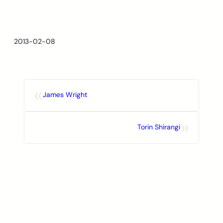
Skip
to
content
2013-02-08
«
James Wright
»
Torin Shirangi