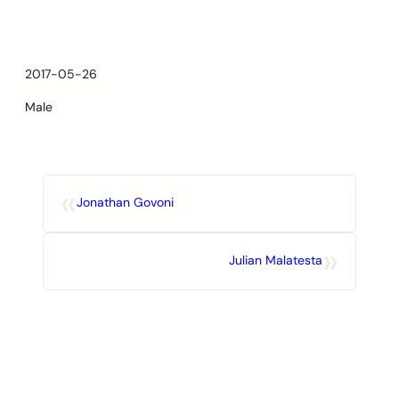
Skip
to
content
2017-05-26
Male
«
Jonathan Govoni
»
Julian Malatesta