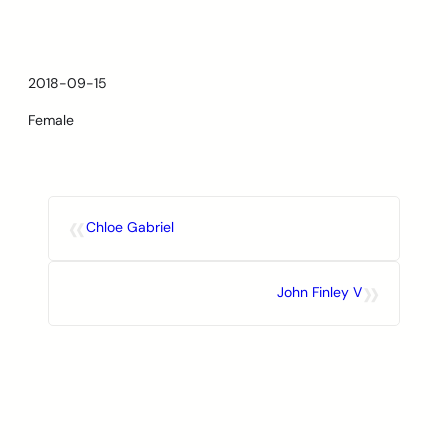
Skip
to
content
2018-09-15
Female
«
Chloe Gabriel
»
John Finley V