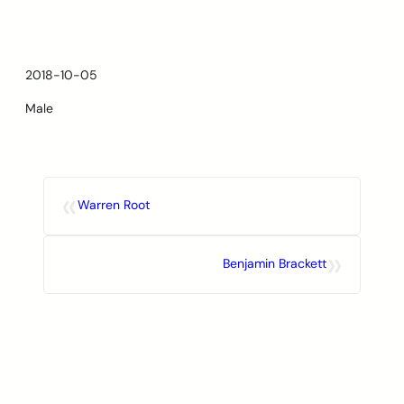
Skip
to
content
2018-10-05
Male
«
Warren Root
»
Benjamin Brackett