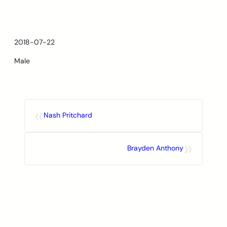
Skip
to
content
2018-07-22
Male
«
Nash Pritchard
»
Brayden Anthony