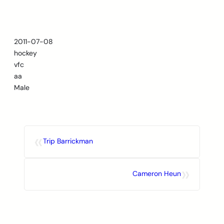
Skip
to
content
2011-07-08
hockey
vfc
aa
Male
«
Trip Barrickman
»
Cameron Heun