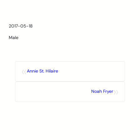
Skip
to
content
2017-05-18
Male
«
Annie St. Hilaire
»
Noah Fryer