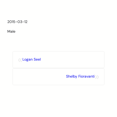
Skip
to
content
2015-03-12
Male
«
Logan Seel
»
Shelby Fioravanti