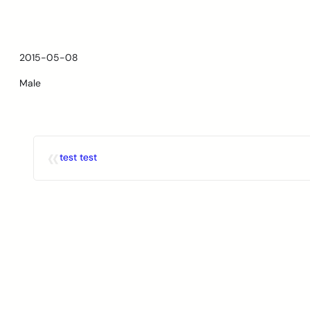
Skip
to
content
2015-05-08
Male
«
test test