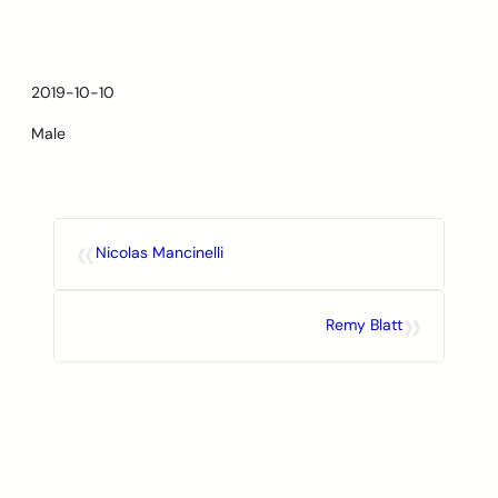
Skip
to
content
2019-10-10
Male
«
Nicolas Mancinelli
»
Remy Blatt