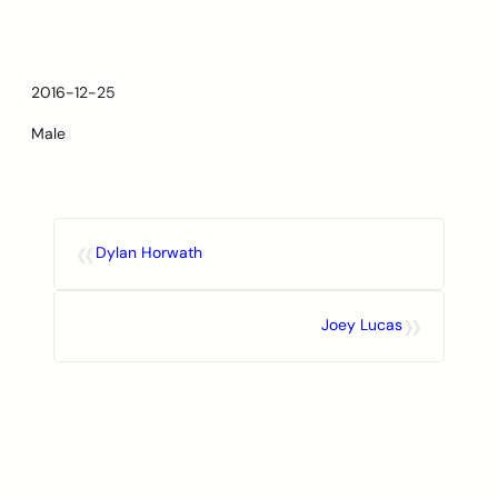
Skip
to
content
2016-12-25
Male
«
Dylan Horwath
»
Joey Lucas