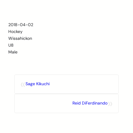
Skip
to
content
2018-04-02
Hockey
Wissahickon
U8
Male
«
Sage Kikuchi
»
Reid DiFerdinando